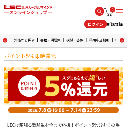
0
新規登録
ログイン
資格から探す
書籍・問題集
模試・答練
早期申込割引
おためし
ポイント5％即時還元
LECは頑張る受験生を全力で応援！ポイント5％分をその場