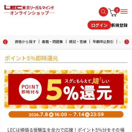
0
新規登録
ログイン
資格から探す
書籍・問題集
模試・答練
早期申込割引
おためし
ポイント5％即時還元
LECは頑張る受験生を全力で応援！ポイント5％分をその場