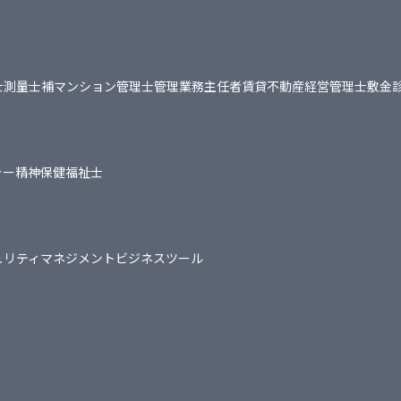
士
測量士補
マンション管理士
管理業務主任者
賃貸不動産経営管理士
敷金
ャー
精神保健福祉士
ュリティマネジメント
ビジネスツール