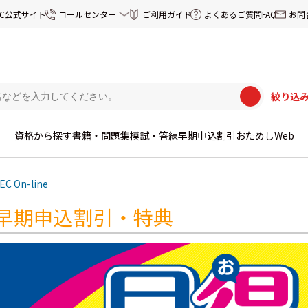
EC公式サイト
コールセンター
ご利用ガイド
よくあるご質問FAQ
お問
絞り込
資格から探す
書籍・問題集
模試・答練
早期申込割引
おためしWeb
EC On-line
早期申込割引・特典