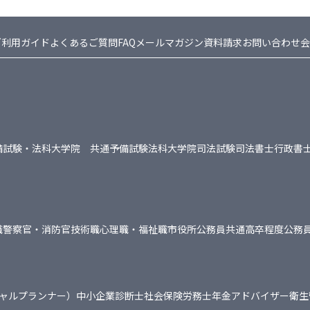
ご利用ガイド
よくあるご質問FAQ
メールマガジン
資料請求
お問い合わせ
会
備試験・法科大学院 共通
予備試験
法科大学院
司法試験
司法書士
行政書
職
警察官・消防官
技術職
心理職・福祉職
市役所
公務員共通
高卒程度公務
シャルプランナー）
中小企業診断士
社会保険労務士
年金アドバイザー
衛生