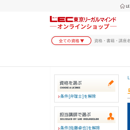
L
L
条件[弁理士]を解除
条件[佐藤卓也]を解除