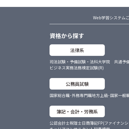
Web学習システム
資格から探す
法律系
司法試験・予備試験・法科大学院 共通
予
ビジネス実務法務検定試験(R)
公務員試験
国家総合職･外務専門職
地方上級･国家一般
簿記・会計・労務系
公認会計士
税理士
日商簿記
FP(ファイナン
キャリアコンサルタント
秘書検定