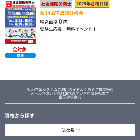
2025年合格目標
社会保険労務士
9/14山下講師分析会
0
税込価格
円
受験生応援！無料イベント！
全対象
Web学習システム
ご利用ガイド
よくあるご質問FAQ
メールマガジン
資料請求
お問い合わせ
会社案内
全国学校案内
資格から探す
法律系