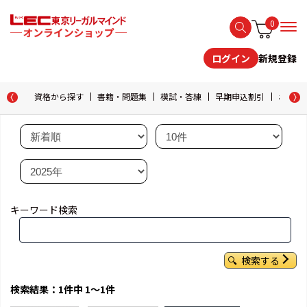
0
新規登録
ログイン
資格から探す
書籍・問題集
模試・答練
早期申込割引
おためし
キーワード検索
検索する
検索結果：1件中 1～1件