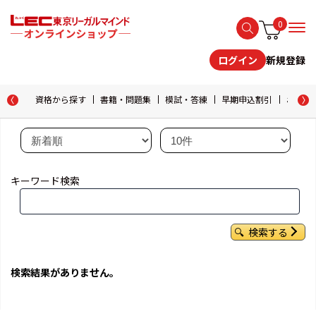
0
新規登録
ログイン
資格から探す
書籍・問題集
模試・答練
早期申込割引
おためし
キーワード検索
検索する
検索結果がありません。