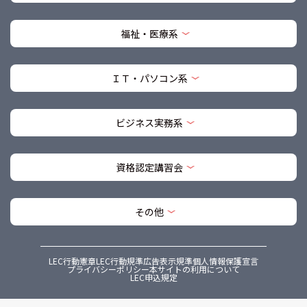
福祉・医療系
ＩＴ・パソコン系
ビジネス実務系
資格認定講習会
その他
LEC行動憲章
LEC行動規準
広告表示規準
個人情報保護宣言
プライバシーポリシー
本サイトの利用について
LEC申込規定