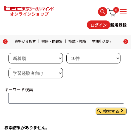
0
新規登録
ログイン
資格から探す
書籍・問題集
模試・答練
早期申込割引
おためし
キーワード検索
検索する
検索結果がありません。