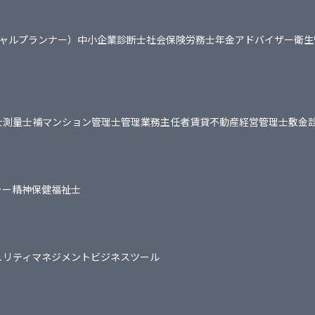
シャルプランナー）
中小企業診断士
社会保険労務士
年金アドバイザー
衛生
士
測量士補
マンション管理士
管理業務主任者
賃貸不動産経営管理士
敷金
ャー
精神保健福祉士
ュリティマネジメント
ビジネスツール