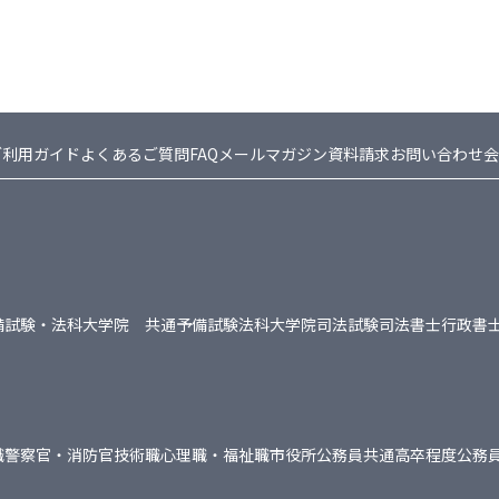
ご利用ガイド
よくあるご質問FAQ
メールマガジン
資料請求
お問い合わせ
会
備試験・法科大学院 共通
予備試験
法科大学院
司法試験
司法書士
行政書
職
警察官・消防官
技術職
心理職・福祉職
市役所
公務員共通
高卒程度公務