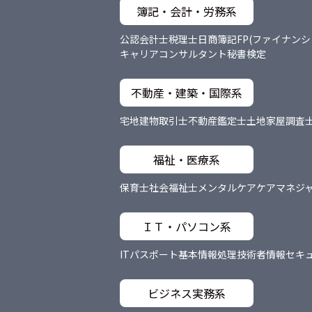
簿記・会計・労務系
公認会計士
税理士
日商簿記
FP(ファイナン
キャリアコンサルタント
秘書検定
不動産・建築・国際系
宅地建物取引士
不動産鑑定士
土地家屋調査
福祉・医療系
保育士
社会福祉士
メンタルケア
ケアマネジ
ＩＴ・パソコン系
ITパスポート
基本情報処理技術者
情報セキ
ビジネス実務系