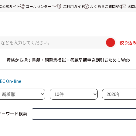
EC公式サイト
コールセンター
ご利用ガイド
よくあるご質問FAQ
お問
絞り込
資格から探す
書籍・問題集
模試・答練
早期申込割引
おためしWeb
EC On-line
キーワード検索