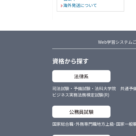
海外発送について
Web学習システム
資格から探す
法律系
司法試験・予備試験・法科大学院 共通
予
ビジネス実務法務検定試験(R)
公務員試験
国家総合職･外務専門職
地方上級･国家一般