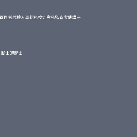
管理者試験
人事総務検定
労務監査実践講座
診断士
通関士