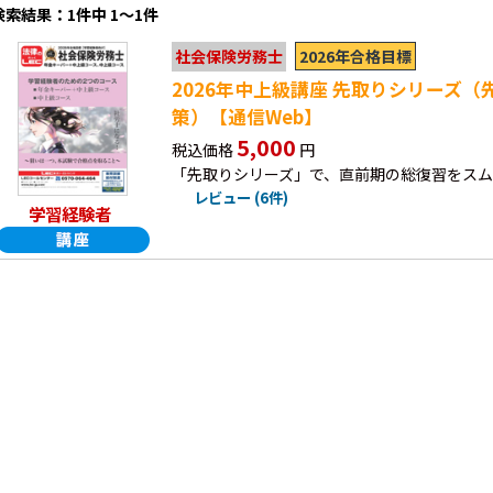
検索結果：1件中 1～1件
2026年合格目標
社会保険労務士
2026年中上級講座 先取りシリーズ
策）【通信Web】
5,000
税込価格
円
「先取りシリーズ」で、直前期の総復習をス
レビュー (6件)
学習経験者