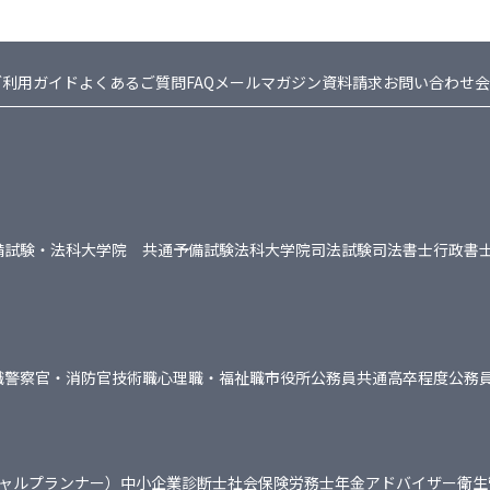
ご利用ガイド
よくあるご質問FAQ
メールマガジン
資料請求
お問い合わせ
会
備試験・法科大学院 共通
予備試験
法科大学院
司法試験
司法書士
行政書
職
警察官・消防官
技術職
心理職・福祉職
市役所
公務員共通
高卒程度公務
シャルプランナー）
中小企業診断士
社会保険労務士
年金アドバイザー
衛生