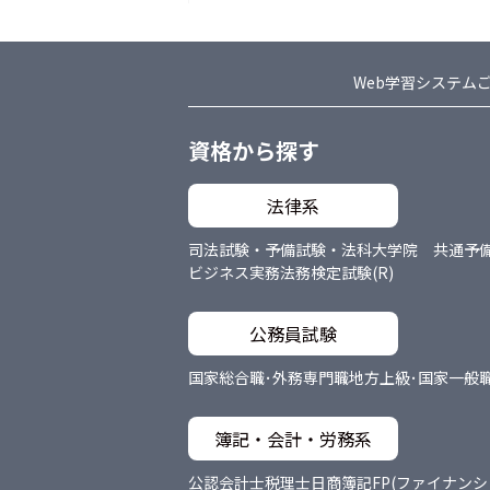
Web学習システム
資格から探す
法律系
司法試験・予備試験・法科大学院 共通
予
ビジネス実務法務検定試験(R)
公務員試験
国家総合職･外務専門職
地方上級･国家一般
簿記・会計・労務系
公認会計士
税理士
日商簿記
FP(ファイナン