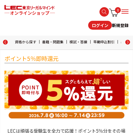
0
新規登録
ログイン
資格から探す
書籍・問題集
模試・答練
早期申込割引
おためし
ポイント5％即時還元
LECは頑張る受験生を全力で応援！ポイント5％分をその場