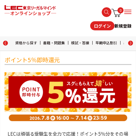
0
新規登録
ログイン
資格から探す
書籍・問題集
模試・答練
早期申込割引
おためし
ポイント5％即時還元
LECは頑張る受験生を全力で応援！ポイント5％分をその場