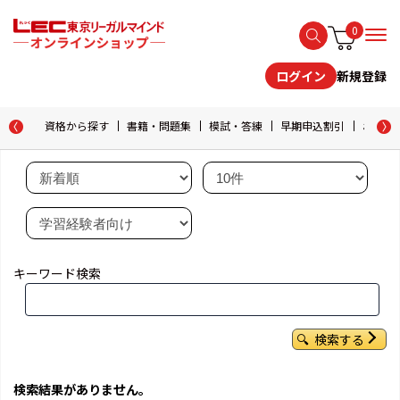
0
新規登録
ログイン
資格から探す
書籍・問題集
模試・答練
早期申込割引
おためし
キーワード検索
検索する
検索結果がありません。