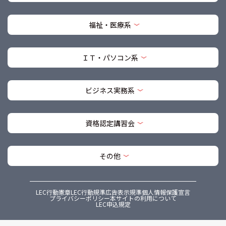
福祉・医療系
ＩＴ・パソコン系
ビジネス実務系
資格認定講習会
その他
LEC行動憲章
LEC行動規準
広告表示規準
個人情報保護宣言
プライバシーポリシー
本サイトの利用について
LEC申込規定