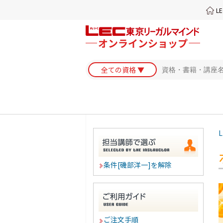
L
L
条件[磯部洋一]を解除
ご注文手順