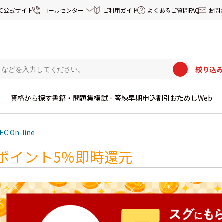
EC公式サイト
コールセンター
ご利用ガイド
よくあるご質問FAQ
お問
絞り込
資格から探す
書籍・問題集
模試・答練
早期申込割引
おためしWeb
EC On-line
ポイント5％即時還元