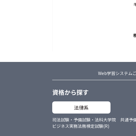
Web学習システム
資格から探す
法律系
司法試験・予備試験・法科大学院 共通
予
ビジネス実務法務検定試験(R)