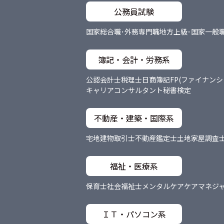
公務員試験
国家総合職･外務専門職
地方上級･国家一般
簿記・会計・労務系
公認会計士
税理士
日商簿記
FP(ファイナン
キャリアコンサルタント
秘書検定
不動産・建築・国際系
宅地建物取引士
不動産鑑定士
土地家屋調査
福祉・医療系
保育士
社会福祉士
メンタルケア
ケアマネジ
ＩＴ・パソコン系