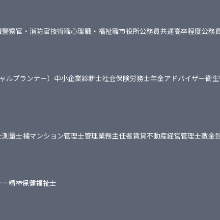
職
警察官・消防官
技術職
心理職・福祉職
市役所
公務員共通
高卒程度公務
シャルプランナー）
中小企業診断士
社会保険労務士
年金アドバイザー
衛生
士
測量士補
マンション管理士
管理業務主任者
賃貸不動産経営管理士
敷金
ャー
精神保健福祉士