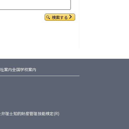
検索する
社案内
全国学校案内
士
弁理士
知的財産管理技能検定(R)