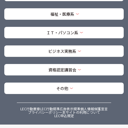
福祉・医療系
ＩＴ・パソコン系
ビジネス実務系
資格認定講習会
その他
LEC行動憲章
LEC行動規準
広告表示規準
個人情報保護宣言
プライバシーポリシー
本サイトの利用について
LEC申込規定