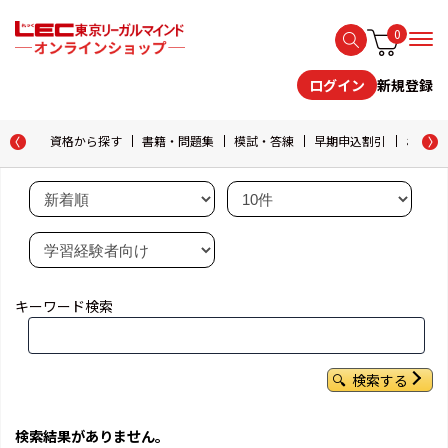
0
新規登録
ログイン
資格から探す
書籍・問題集
模試・答練
早期申込割引
おためし
キーワード検索
検索する
検索結果がありません。