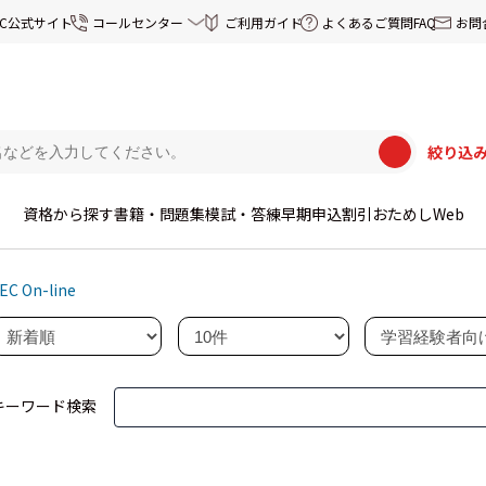
EC公式サイト
コールセンター
ご利用ガイド
よくあるご質問FAQ
お問
絞り込
資格から探す
書籍・問題集
模試・答練
早期申込割引
おためしWeb
EC On-line
キーワード検索