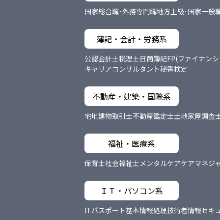
国家総合職･外務専門職
地方上級･国家一般
簿記・会計・労務系
公認会計士
税理士
日商簿記
FP(ファイナン
キャリアコンサルタント
秘書検定
不動産・建築・国際系
宅地建物取引士
不動産鑑定士
土地家屋調査
福祉・医療系
保育士
社会福祉士
メンタルケア
ケアマネジ
ＩＴ・パソコン系
ITパスポート
基本情報処理技術者
情報セキ