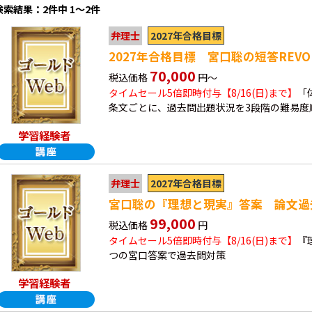
検索結果：2件中 1～2件
2027年合格目標
弁理士
2027年合格目標 宮口聡の短答REVOLU
70,000
税込価格
円～
タイムセール5倍即時付与【8/16(日)まで】
「
条文ごとに、過去問出題状況を3段階の難易度
学習経験者
2027年合格目標
弁理士
宮口聡の『理想と現実』答案 論文過
99,000
税込価格
円
タイムセール5倍即時付与【8/16(日)まで】
『
つの宮口答案で過去問対策
学習経験者