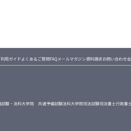
ご利用ガイド
よくあるご質問FAQ
メールマガジン
資料請求
お問い合わせ
会
備試験・法科大学院 共通
予備試験
法科大学院
司法試験
司法書士
行政書