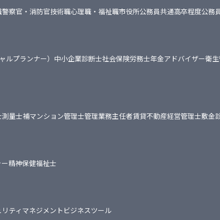
職
警察官・消防官
技術職
心理職・福祉職
市役所
公務員共通
高卒程度公務
シャルプランナー）
中小企業診断士
社会保険労務士
年金アドバイザー
衛生
士
測量士補
マンション管理士
管理業務主任者
賃貸不動産経営管理士
敷金
ャー
精神保健福祉士
ュリティマネジメント
ビジネスツール