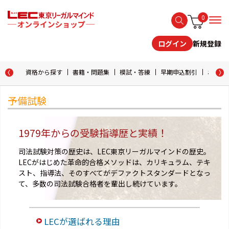
0
新規登録
ログイン
資格から探す
書籍・問題集
模試・答練
早期申込割引
おためし
予備試験
1979年からの受験指導歴と実績！
司法試験対策の歴史は、LEC東京リーガルマインドの歴史。
LECがはじめた革命的合格メソッドは、カリキュラム、テキ
スト、指導法、そのすべてがデファクトスタンダードとなっ
て、多数の司法試験合格者を輩出し続けています。
LECが選ばれる理由