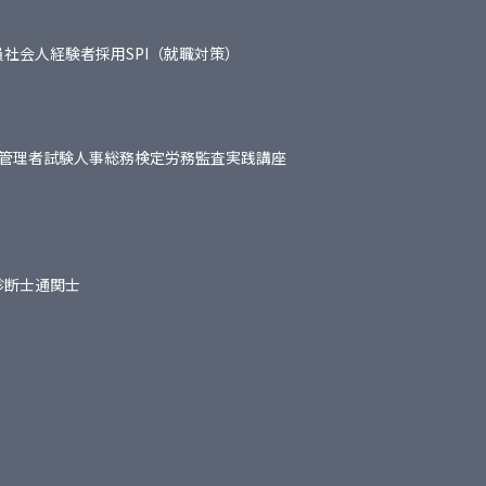
員
社会人経験者採用
SPI（就職対策）
管理者試験
人事総務検定
労務監査実践講座
診断士
通関士