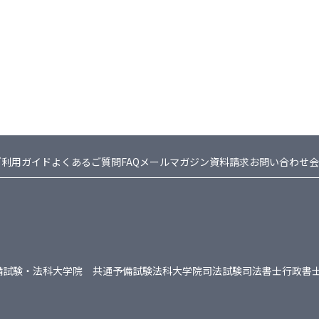
ご利用ガイド
よくあるご質問FAQ
メールマガジン
資料請求
お問い合わせ
会
備試験・法科大学院 共通
予備試験
法科大学院
司法試験
司法書士
行政書