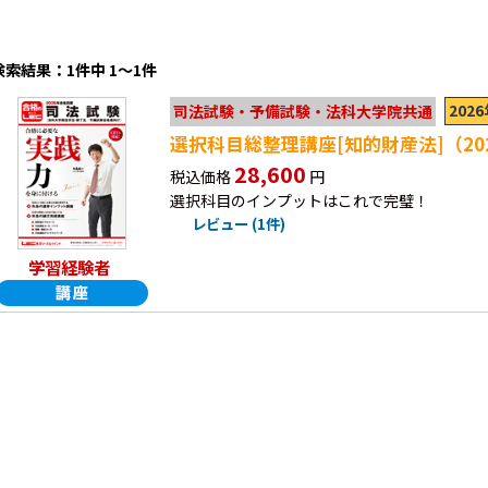
検索結果：1件中 1～1件
202
司法試験・予備試験・法科大学院共通
選択科目総整理講座[知的財産法]（20
28,600
税込価格
円
選択科目のインプットはこれで完璧！
レビュー (1件)
学習経験者