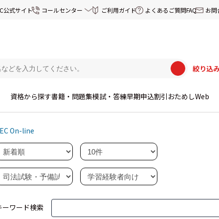
EC公式サイト
コールセンター
ご利用ガイド
よくあるご質問FAQ
お問
絞り込
資格から探す
書籍・問題集
模試・答練
早期申込割引
おためしWeb
EC On-line
キーワード検索