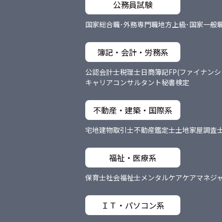
公務員試験
国家総合職･外務専門職
地方上級･国家一般
簿記・会計・労務系
公認会計士
税理士
日商簿記
FP(ファイナン
キャリアコンサルタント
秘書検定
不動産・建築・国際系
宅地建物取引士
不動産鑑定士
土地家屋調査
福祉・医療系
保育士
社会福祉士
メンタルケア
ケアマネジ
ＩＴ・パソコン系