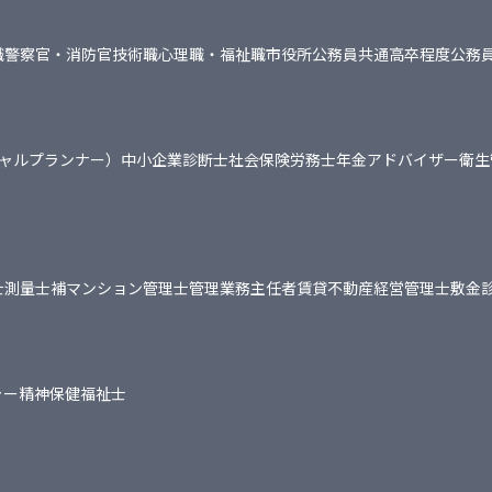
職
警察官・消防官
技術職
心理職・福祉職
市役所
公務員共通
高卒程度公務
シャルプランナー）
中小企業診断士
社会保険労務士
年金アドバイザー
衛生
士
測量士補
マンション管理士
管理業務主任者
賃貸不動産経営管理士
敷金
ャー
精神保健福祉士