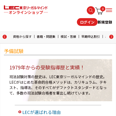
0
新規登録
ログイン
資格から探す
書籍・問題集
模試・答練
早期申込割引
おためし
予備試験
1979年からの受験指導歴と実績！
司法試験対策の歴史は、LEC東京リーガルマインドの歴史。
LECがはじめた革命的合格メソッドは、カリキュラム、テキ
スト、指導法、そのすべてがデファクトスタンダードとなっ
て、多数の司法試験合格者を輩出し続けています。
LECが選ばれる理由