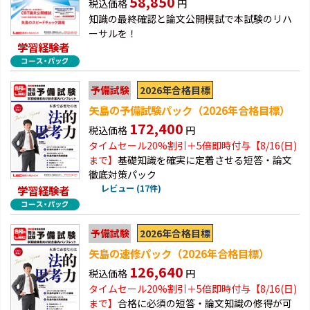
58,850
税込価格
円
知識の最終確認と論文公開模試で本試験のリハ
ーサルを！
学習経験者
2026年合格目標
予備試験
矢島の予備試験パック（2026年合格目標）
172,400
税込価格
円
タイムセール20%割引＋5倍即時付与【8/16(日)
まで】
基礎知識を確実に定着させる短答・論文
徹底対策パック
レビュー (17件)
学習経験者
2026年合格目標
予備試験
矢島の速修パック（2026年合格目標）
126,640
税込価格
円
タイムセール20%割引＋5倍即時付与【8/16(日)
まで】
合格に必須の短答・論文知識の修得が可