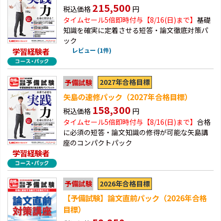
215,500
税込価格
円
タイムセール5倍即時付与【8/16(日)まで】
基礎
知識を確実に定着させる短答・論文徹底対策パ
ック
学習経験者
レビュー (1件)
2027年合格目標
予備試験
矢島の速修パック（2027年合格目標）
158,300
税込価格
円
タイムセール5倍即時付与【8/16(日)まで】
合格
に必須の短答・論文知識の修得が可能な矢島講
座のコンパクトパック
学習経験者
2026年合格目標
予備試験
【予備試験】論文直前パック（2026年合格
目標）