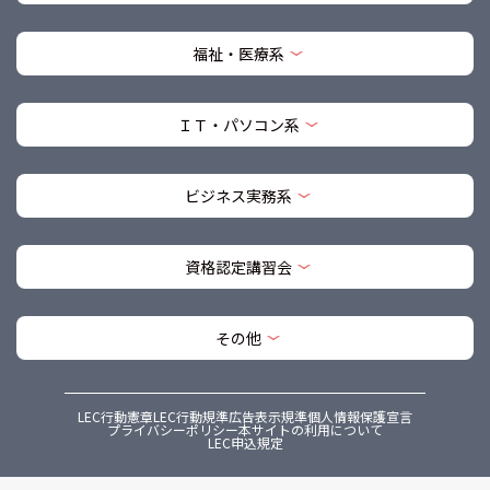
福祉・医療系
ＩＴ・パソコン系
ビジネス実務系
資格認定講習会
その他
LEC行動憲章
LEC行動規準
広告表示規準
個人情報保護宣言
プライバシーポリシー
本サイトの利用について
LEC申込規定