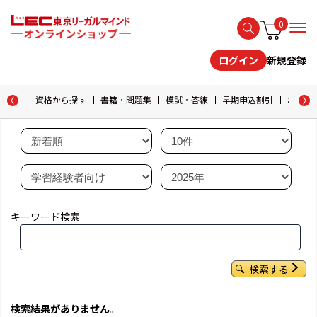
0
新規登録
ログイン
資格から探す
書籍・問題集
模試・答練
早期申込割引
おためし
キーワード検索
検索する
検索結果がありません。