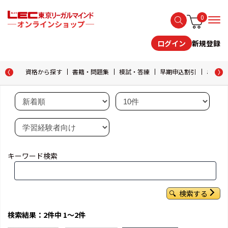
0
新規登録
ログイン
資格から探す
書籍・問題集
模試・答練
早期申込割引
おためし
キーワード検索
検索する
検索結果：2件中 1～2件