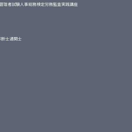
管理者試験
人事総務検定
労務監査実践講座
診断士
通関士