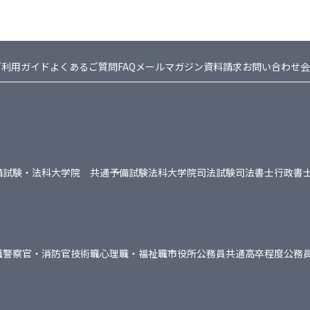
ご利用ガイド
よくあるご質問FAQ
メールマガジン
資料請求
お問い合わせ
会
備試験・法科大学院 共通
予備試験
法科大学院
司法試験
司法書士
行政書
職
警察官・消防官
技術職
心理職・福祉職
市役所
公務員共通
高卒程度公務