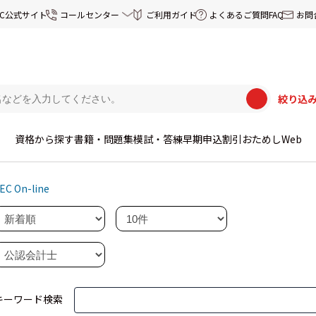
EC公式サイト
コールセンター
ご利用ガイド
よくあるご質問FAQ
お問
絞り込
資格から探す
書籍・問題集
模試・答練
早期申込割引
おためしWeb
EC On-line
キーワード検索