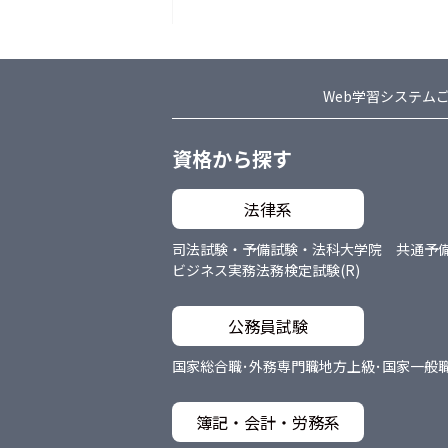
Web学習システム
資格から探す
法律系
司法試験・予備試験・法科大学院 共通
予
ビジネス実務法務検定試験(R)
公務員試験
国家総合職･外務専門職
地方上級･国家一般
簿記・会計・労務系