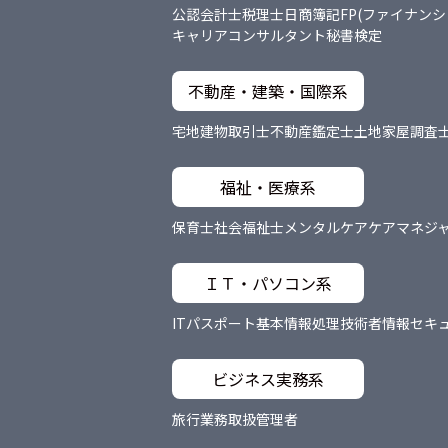
公認会計士
税理士
日商簿記
FP(ファイナン
キャリアコンサルタント
秘書検定
不動産・建築・国際系
宅地建物取引士
不動産鑑定士
土地家屋調査
福祉・医療系
保育士
社会福祉士
メンタルケア
ケアマネジ
ＩＴ・パソコン系
ITパスポート
基本情報処理技術者
情報セキ
ビジネス実務系
旅行業務取扱管理者