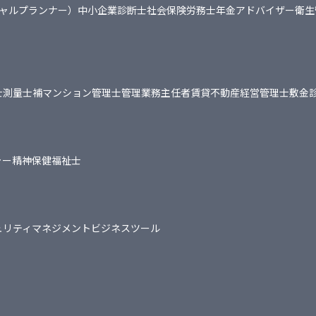
シャルプランナー）
中小企業診断士
社会保険労務士
年金アドバイザー
衛生
士
測量士補
マンション管理士
管理業務主任者
賃貸不動産経営管理士
敷金
ャー
精神保健福祉士
ュリティマネジメント
ビジネスツール