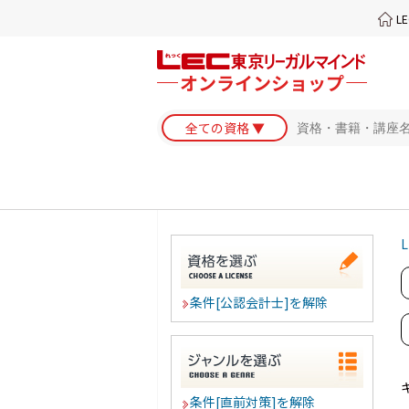
L
L
条件[公認会計士]を解除
条件[直前対策]を解除