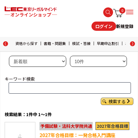
0
新規登録
ログイン
資格から探す
書籍・問題集
模試・答練
早期申込割引
おためし
キーワード検索
検索する
検索結果：1件中 1～1件
2027年合格目標
予備試験・法科大学院共通
2027年合格目標：一発合格入門講座