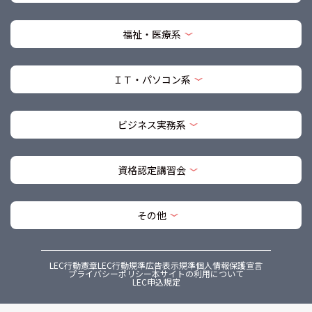
福祉・医療系
ＩＴ・パソコン系
ビジネス実務系
資格認定講習会
その他
LEC行動憲章
LEC行動規準
広告表示規準
個人情報保護宣言
プライバシーポリシー
本サイトの利用について
LEC申込規定