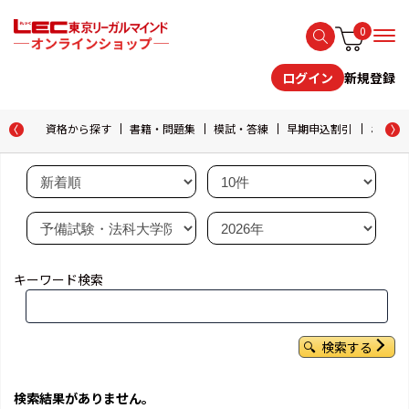
0
新規登録
ログイン
資格から探す
書籍・問題集
模試・答練
早期申込割引
おためし
キーワード検索
検索する
検索結果がありません。