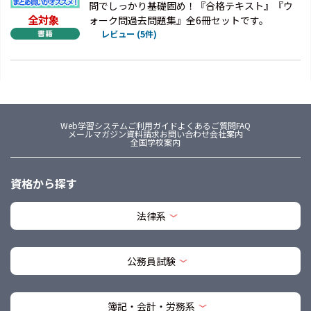
問でしっかり基礎固め！『合格テキスト』『ウ
全対象
ォーク問過去問題集』全6冊セットです。
レビュー (5件)
Web学習システム
ご利用ガイド
よくあるご質問FAQ
メールマガジン
資料請求
お問い合わせ
会社案内
全国学校案内
資格から探す
法律系
公務員試験
簿記・会計・労務系