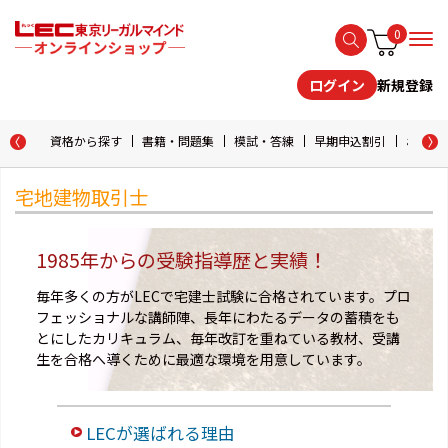
0
新規登録
ログイン
資格から探す
書籍・問題集
模試・答練
早期申込割引
おためし
宅地建物取引士
1985年からの受験指導歴と実績！
毎年多くの方がLECで宅建士試験に合格されています。プロ
フェッショナルな講師陣、長年にわたるデータの蓄積をも
とにしたカリキュラム、毎年改訂を重ねている教材、受講
生を合格へ導くために最適な環境を用意しています。
LECが選ばれる理由