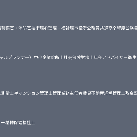
職
警察官・消防官
技術職
心理職・福祉職
市役所
公務員共通
高卒程度公務
シャルプランナー）
中小企業診断士
社会保険労務士
年金アドバイザー
衛生
士
測量士補
マンション管理士
管理業務主任者
賃貸不動産経営管理士
敷金
ャー
精神保健福祉士