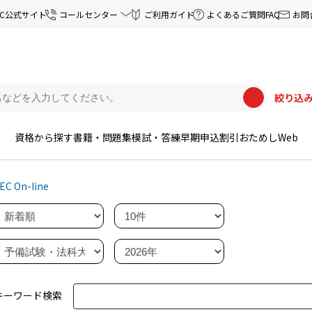
EC公式サイト
コールセンター
ご利用ガイド
よくあるご質問FAQ
お問
絞り込
資格から探す
書籍・問題集
模試・答練
早期申込割引
おためしWeb
EC On-line
キーワード検索