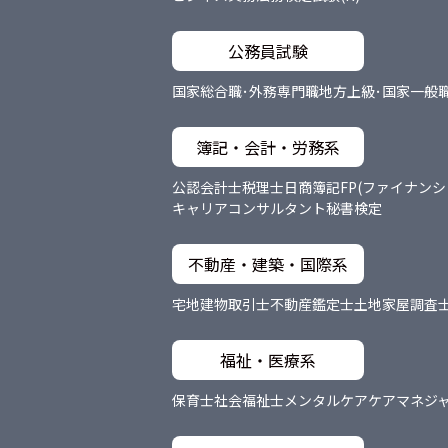
公務員試験
国家総合職･外務専門職
地方上級･国家一般
簿記・会計・労務系
公認会計士
税理士
日商簿記
FP(ファイナン
キャリアコンサルタント
秘書検定
不動産・建築・国際系
宅地建物取引士
不動産鑑定士
土地家屋調査
福祉・医療系
保育士
社会福祉士
メンタルケア
ケアマネジ