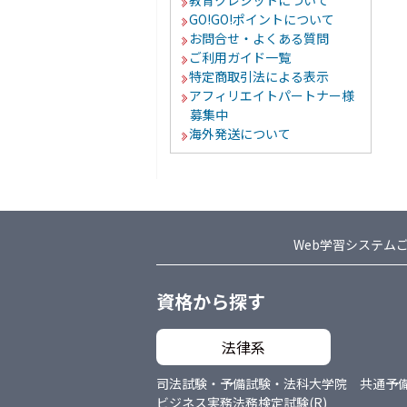
教育クレジットについて
GO!GO!ポイントについて
お問合せ・よくある質問
ご利用ガイド一覧
特定商取引法による表示
アフィリエイトパートナー様
募集中
海外発送について
Web学習システム
資格から探す
法律系
司法試験・予備試験・法科大学院 共通
予
ビジネス実務法務検定試験(R)