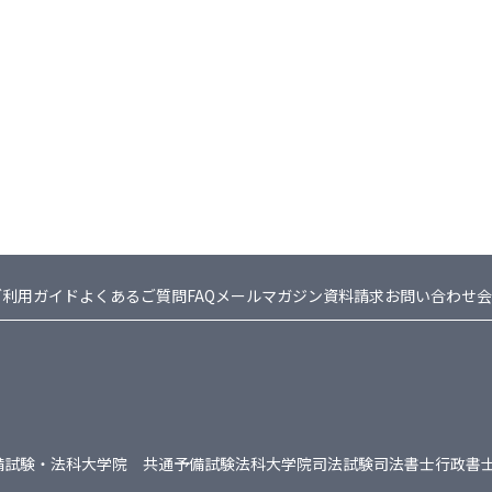
ご利用ガイド
よくあるご質問FAQ
メールマガジン
資料請求
お問い合わせ
会
備試験・法科大学院 共通
予備試験
法科大学院
司法試験
司法書士
行政書