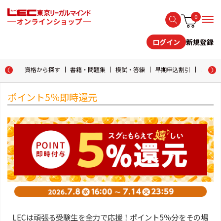
0
新規登録
ログイン
資格から探す
書籍・問題集
模試・答練
早期申込割引
おためし
ポイント5％即時還元
LECは頑張る受験生を全力で応援！ポイント5％分をその場