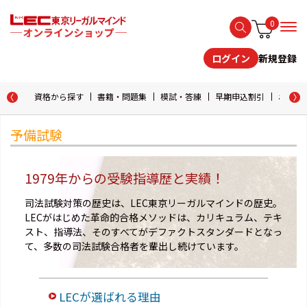
0
新規登録
ログイン
資格から探す
書籍・問題集
模試・答練
早期申込割引
おためし
予備試験
1979年からの受験指導歴と実績！
司法試験対策の歴史は、LEC東京リーガルマインドの歴史。
LECがはじめた革命的合格メソッドは、カリキュラム、テキ
スト、指導法、そのすべてがデファクトスタンダードとなっ
て、多数の司法試験合格者を輩出し続けています。
LECが選ばれる理由