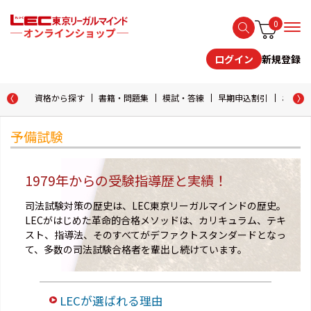
0
新規登録
ログイン
資格から探す
書籍・問題集
模試・答練
早期申込割引
おためし
予備試験
1979年からの受験指導歴と実績！
司法試験対策の歴史は、LEC東京リーガルマインドの歴史。
LECがはじめた革命的合格メソッドは、カリキュラム、テキ
スト、指導法、そのすべてがデファクトスタンダードとなっ
て、多数の司法試験合格者を輩出し続けています。
LECが選ばれる理由