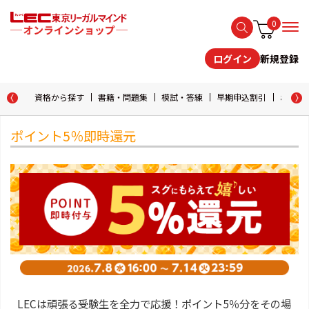
0
新規登録
ログイン
資格から探す
書籍・問題集
模試・答練
早期申込割引
おためし
ポイント5％即時還元
LECは頑張る受験生を全力で応援！ポイント5％分をその場