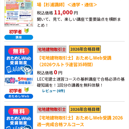
場【杉浦講師】＜通学・通信＞
11,000
税込価格
円
聞いて、見て、楽しい講座で重要論点を横断ま
とめ！
初学者
2026年合格目標
宅地建物取引士
【宅地建物取引士】おためしWeb受講
（2026ウルトラ速習35時間）
0
税込価格
円
LEC宅建士速習コースの基幹講座で合格必須の基
礎知識を！1回分の講義を無料体験！
初学者
レビュー (6件)
2026年合格目標
宅地建物取引士
【宅地建物取引士】おためしWeb受講 2026
週一完成合格フルコース