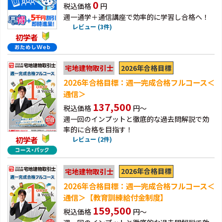
0
税込価格
円
週一通学＋通信講座で効率的に学習し合格へ！
レビュー (3件)
初学者
2026年合格目標
宅地建物取引士
2026年合格目標：週一完成合格フルコース＜
通信＞
137,500
税込価格
円～
週一回のインプットと徹底的な過去問解説で効
率的に合格を目指す！
初学者
レビュー (2件)
2026年合格目標
宅地建物取引士
2026年合格目標：週一完成合格フルコース＜
通信＞【教育訓練給付金制度】
159,500
税込価格
円～