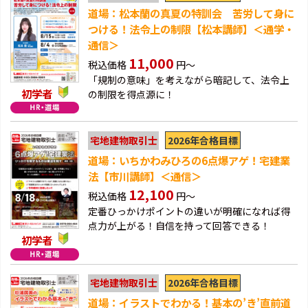
道場：松本蘭の真夏の特訓会 苦労して身に
つける！法令上の制限【松本講師】＜通学・
通信＞
11,000
税込価格
円～
「規制の意味」を考えながら暗記して、法令上
初学者
の制限を得点源に！
2026年合格目標
宅地建物取引士
道場：いちかわみひろの6点爆アゲ！宅建業
法【市川講師】＜通信＞
12,100
税込価格
円～
定番ひっかけポイントの違いが明確になれば得
点力が上がる！自信を持って回答できる！
初学者
2026年合格目標
宅地建物取引士
道場：イラストでわかる！基本の’き’直前道