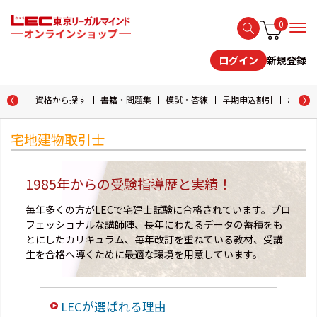
0
新規登録
ログイン
資格から探す
書籍・問題集
模試・答練
早期申込割引
おためし
宅地建物取引士
1985年からの受験指導歴と実績！
毎年多くの方がLECで宅建士試験に合格されています。プロ
フェッショナルな講師陣、長年にわたるデータの蓄積をも
とにしたカリキュラム、毎年改訂を重ねている教材、受講
生を合格へ導くために最適な環境を用意しています。
LECが選ばれる理由