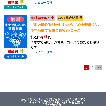
初学者
レビュー (2件)
2026年合格目標
宅地建物取引士
【宅地建物取引士】おためしWeb受講 26ス
キマ時間で宅建合格Webコース
0
税込価格
円
スマホで完結！通信専用コースのおためし受講
です
初学者
レビュー (8件)
2
>>
1
Web学習システム
ご利用ガイド
よくあるご質問FAQ
メールマガジン
資料請求
お問い合わせ
会社案内
全国学校案内