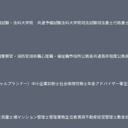
備試験・法科大学院 共通
予備試験
法科大学院
司法試験
司法書士
行政書
職
警察官・消防官
技術職
心理職・福祉職
市役所
公務員共通
高卒程度公務
シャルプランナー）
中小企業診断士
社会保険労務士
年金アドバイザー
衛生
士
測量士補
マンション管理士
管理業務主任者
賃貸不動産経営管理士
敷金