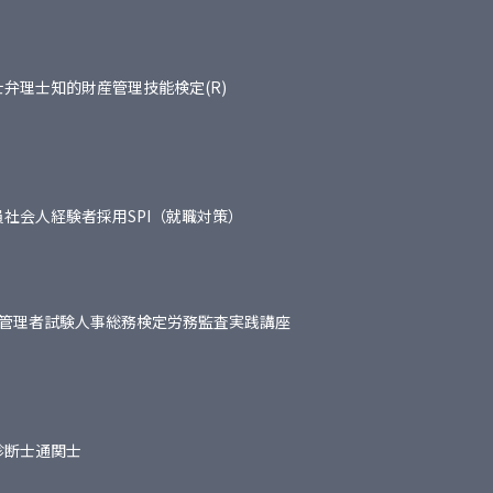
士
弁理士
知的財産管理技能検定(R)
員
社会人経験者採用
SPI（就職対策）
管理者試験
人事総務検定
労務監査実践講座
診断士
通関士