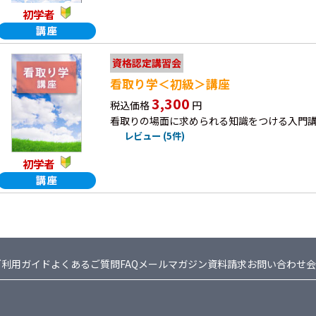
初学者
資格認定講習会
看取り学＜初級＞講座
3,300
税込価格
円
看取りの場面に求められる知識をつける入門
レビュー (5件)
初学者
ご利用ガイド
よくあるご質問FAQ
メールマガジン
資料請求
お問い合わせ
会