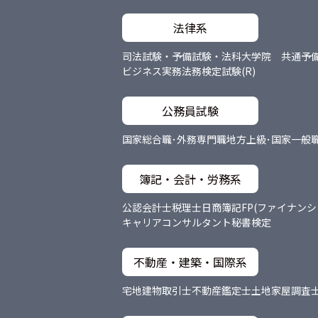
法律系
司法試験・予備試験・法科大学院 共通
予
ビジネス実務法務検定試験(R)
公務員試験
国家総合職･外務専門職
地方上級･国家一般
簿記・会計・労務系
公認会計士
税理士
日商簿記
FP(ファイナン
キャリアコンサルタント
秘書検定
不動産・建築・国際系
宅地建物取引士
不動産鑑定士
土地家屋調査