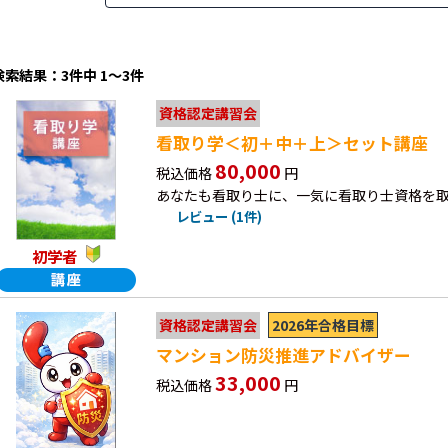
検索結果：3件中 1～3件
資格認定講習会
看取り学＜初＋中＋上＞セット講座
80,000
税込価格
円
あなたも看取り士に、一気に看取り士資格を
レビュー (1件)
初学者
2026年合格目標
資格認定講習会
マンション防災推進アドバイザー
33,000
税込価格
円