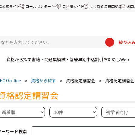
EC公式サイト
コールセンター
ご利用ガイド
よくあるご質問FAQ
お問
絞り込
資格から探す
書籍・問題集
模試・答練
早期申込割引
おためしWeb
EC On-line
資格から探す
資格認定講習会
資格認定講習会
資格認定講習会
キーワード検索