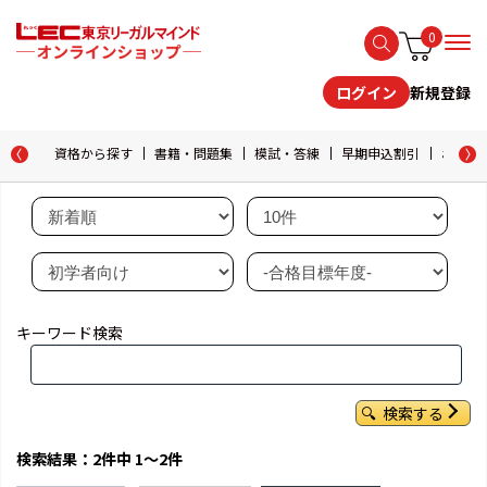
0
新規登録
ログイン
資格から探す
書籍・問題集
模試・答練
早期申込割引
おためし
キーワード検索
検索する
検索結果：2件中 1～2件