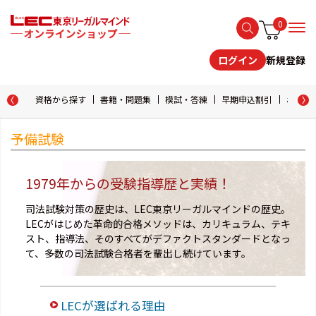
0
新規登録
ログイン
資格から探す
書籍・問題集
模試・答練
早期申込割引
おためし
予備試験
1979年からの受験指導歴と実績！
司法試験対策の歴史は、LEC東京リーガルマインドの歴史。
LECがはじめた革命的合格メソッドは、カリキュラム、テキ
スト、指導法、そのすべてがデファクトスタンダードとなっ
て、多数の司法試験合格者を輩出し続けています。
LECが選ばれる理由