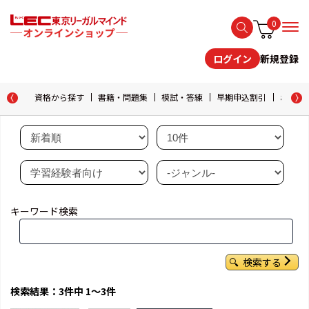
0
新規登録
ログイン
資格から探す
書籍・問題集
模試・答練
早期申込割引
おためし
キーワード検索
検索する
検索結果：3件中 1～3件