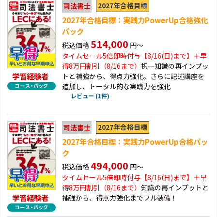
2027年合格目標
司法書士
2027年合格目標：実践力PowerUp合格強化
パック
514,000
税込価格
円～
タイムセール5倍即時付与【8/16(日)まで】＋早
得
8万円割引（8/16まで）
択一知識の再インプッ
学習経験者
トと補強から、得点力強化。さらに記述講座を
追加し、トータル的な実践力を強化
レビュー (1件)
2027年合格目標
司法書士
2027年合格目標：実践力PowerUp合格パッ
ク
494,000
税込価格
円～
タイムセール5倍即時付与【8/16(日)まで】＋早
得
8万円割引（8/16まで）
知識の再インプットと
学習経験者
補強から、得点力強化までフル装備！