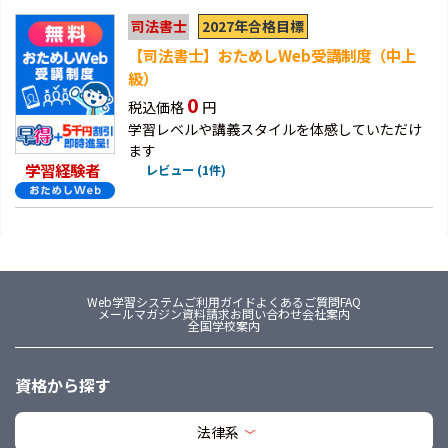
2027年合格目標
司法書士
【司法書士】おためしWeb受講制度（中上
級）
0
税込価格
円
学習レベルや講義スタイルを体感していただけ
ます
学習経験者
レビュー (1件)
Web学習システム
ご利用ガイド
よくあるご質問FAQ
メールマガジン
資料請求
お問い合わせ
会社案内
全国学校案内
資格から探す
法律系