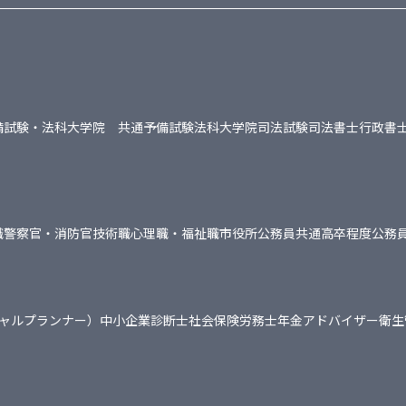
備試験・法科大学院 共通
予備試験
法科大学院
司法試験
司法書士
行政書
職
警察官・消防官
技術職
心理職・福祉職
市役所
公務員共通
高卒程度公務
シャルプランナー）
中小企業診断士
社会保険労務士
年金アドバイザー
衛生