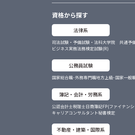
資格から探す
法律系
司法試験・予備試験・法科大学院 共通
予
ビジネス実務法務検定試験(R)
公務員試験
国家総合職･外務専門職
地方上級･国家一般
簿記・会計・労務系
公認会計士
税理士
日商簿記
FP(ファイナン
キャリアコンサルタント
秘書検定
不動産・建築・国際系