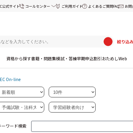
EC公式サイト
コールセンター
ご利用ガイド
よくあるご質問FAQ
お問
絞り込
資格から探す
書籍・問題集
模試・答練
早期申込割引
おためしWeb
EC On-line
キーワード検索