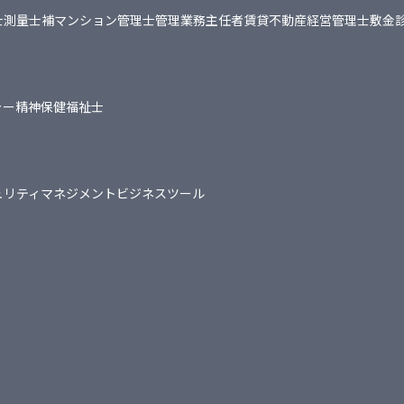
士
測量士補
マンション管理士
管理業務主任者
賃貸不動産経営管理士
敷金
ャー
精神保健福祉士
ュリティマネジメント
ビジネスツール