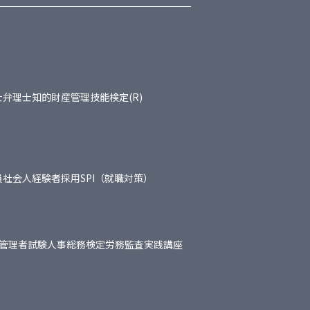
士
弁理士
知的財産管理技能検定(R)
員
社会人経験者採用
SPI（就職対策）
管理者試験
人事総務検定
労務監査実践講座