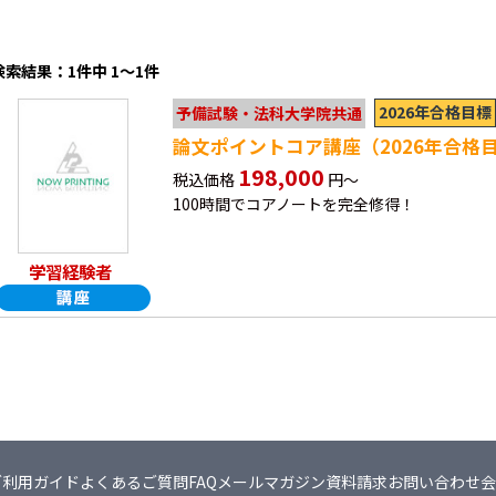
検索結果：1件中 1～1件
2026年合格目標
予備試験・法科大学院共通
論文ポイントコア講座（2026年合格
198,000
税込価格
円～
100時間でコアノートを完全修得！
学習経験者
ご利用ガイド
よくあるご質問FAQ
メールマガジン
資料請求
お問い合わせ
会