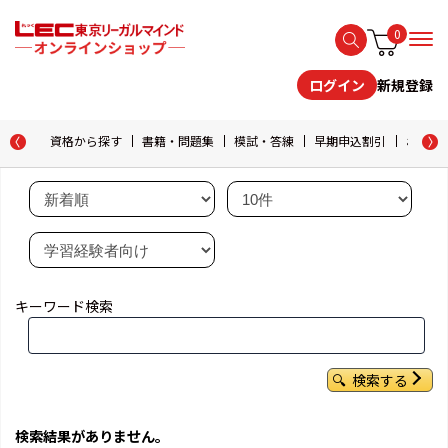
0
新規登録
ログイン
資格から探す
書籍・問題集
模試・答練
早期申込割引
おためし
キーワード検索
検索する
検索結果がありません。