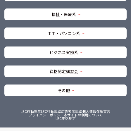
福祉・医療系
ＩＴ・パソコン系
ビジネス実務系
資格認定講習会
その他
LEC行動憲章
LEC行動規準
広告表示規準
個人情報保護宣言
プライバシーポリシー
本サイトの利用について
LEC申込規定