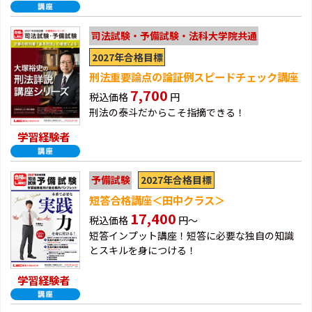
司法試験・予備試験・法科大学院共通
2027年合格目標
刑法重要論点の論証例スピードチェック講座
7,700
税込価格
円
刑法の泰斗だからこそ指摘できる！
学習経験者
2027年合格目標
予備試験
短答合格講座＜田中クラス＞
17,400
税込価格
円～
短答インプット講座！短答に必要な独自の知識
とスキルを身につける！
学習経験者