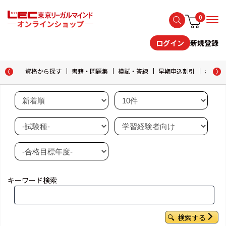
0
新規登録
ログイン
資格から探す
書籍・問題集
模試・答練
早期申込割引
おためし
キーワード検索
検索する