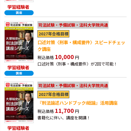
学習経験者
司法試験・予備試験・法科大学院共通
2027年合格目標
口述対策〈刑事・構成要件〉スピードチェッ
ク講座
10,000
税込価格
円
口述対策〈刑事・構成要件〉が2回で可能！
学習経験者
司法試験・予備試験・法科大学院共通
2027年合格目標
『刑法論述ハンドブックⅠ総論』活用講座
11,700
税込価格
円
書籍化に伴い、講座を開講！
学習経験者