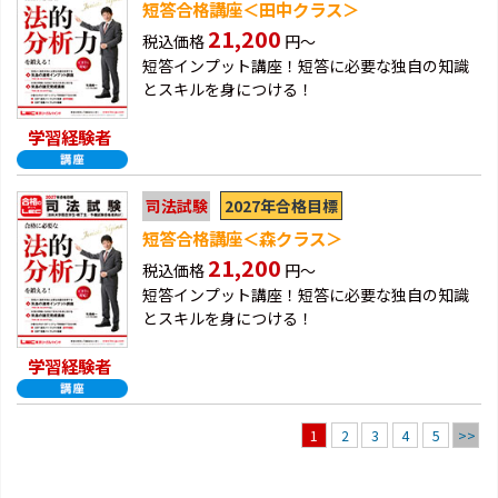
短答合格講座＜田中クラス＞
21,200
税込価格
円～
短答インプット講座！短答に必要な独自の知識
とスキルを身につける！
学習経験者
2027年合格目標
司法試験
短答合格講座＜森クラス＞
21,200
税込価格
円～
短答インプット講座！短答に必要な独自の知識
とスキルを身につける！
学習経験者
2
3
4
5
>>
1