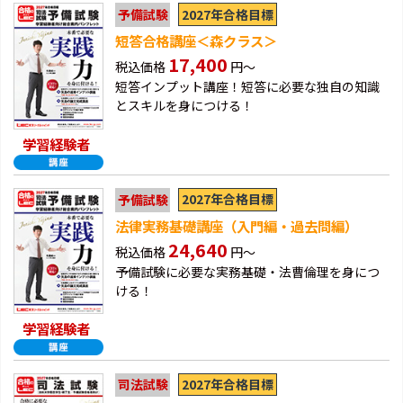
2027年合格目標
予備試験
短答合格講座＜森クラス＞
17,400
税込価格
円～
短答インプット講座！短答に必要な独自の知識
とスキルを身につける！
学習経験者
2027年合格目標
予備試験
法律実務基礎講座（入門編・過去問編）
24,640
税込価格
円～
予備試験に必要な実務基礎・法曹倫理を身につ
ける！
学習経験者
2027年合格目標
司法試験