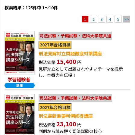
検索結果：125件中 1～10件
2
3
4
5
>>
1
司法試験・予備試験・法科大学院共通
2027年合格目標
刑法見解対立問題徹底対策講座
15,400
税込価格
円
見解対立として出題されやすいテーマを提示
し、本番力を伝授！
学習経験者
司法試験・予備試験・法科大学院共通
2027年合格目標
刑法最新重要判例修得講座
23,100
税込価格
円
判例から読み解く司法試験の核心