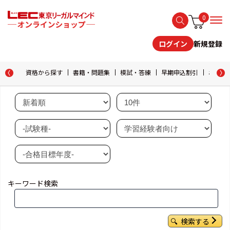
0
新規登録
ログイン
資格から探す
書籍・問題集
模試・答練
早期申込割引
おためし
キーワード検索
検索する