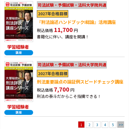
司法試験・予備試験・法科大学院共通
2027年合格目標
『刑法論述ハンドブックⅠ総論』活用講座
11,700
税込価格
円
書籍化に伴い、講座を開講！
学習経験者
司法試験・予備試験・法科大学院共通
2027年合格目標
刑法重要論点の論証例スピードチェック講座
7,700
税込価格
円
刑法の泰斗だからこそ指摘できる！
学習経験者
2
3
4
5
>>
1