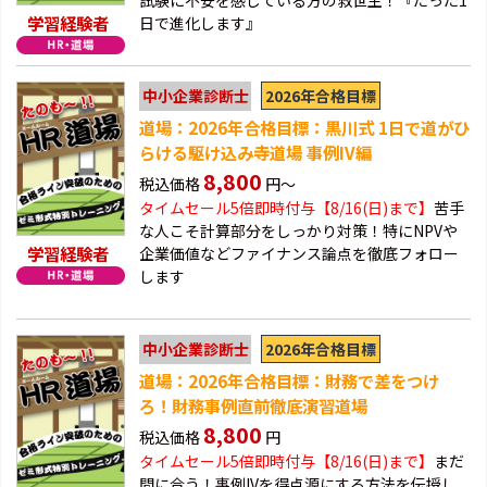
試験に不安を感じている方の救世主！『たった1
学習経験者
日で進化します』
2026年合格目標
中小企業診断士
道場：2026年合格目標：黒川式 1日で道がひ
らける駆け込み寺道場 事例IV編
8,800
税込価格
円～
タイムセール5倍即時付与【8/16(日)まで】
苦手
な人こそ計算部分をしっかり対策！特にNPVや
学習経験者
企業価値などファイナンス論点を徹底フォロー
します
2026年合格目標
中小企業診断士
道場：2026年合格目標：財務で差をつけ
ろ！財務事例直前徹底演習道場
8,800
税込価格
円
タイムセール5倍即時付与【8/16(日)まで】
まだ
間に合う！事例IVを得点源にする方法を伝授し