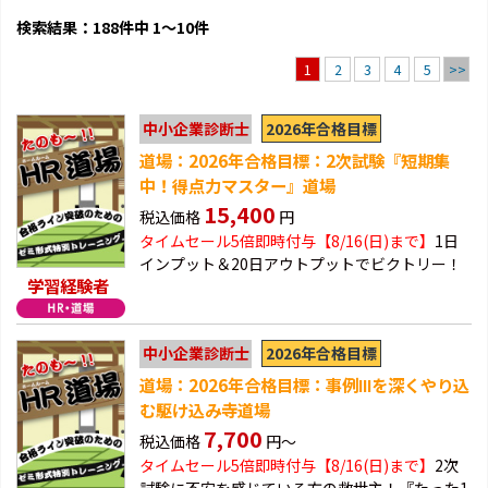
検索結果：188件中 1～10件
2
3
4
5
>>
1
2026年合格目標
中小企業診断士
道場：2026年合格目標：2次試験『短期集
中！得点力マスター』道場
15,400
税込価格
円
タイムセール5倍即時付与【8/16(日)まで】
1日
インプット＆20日アウトプットでビクトリー！
学習経験者
2026年合格目標
中小企業診断士
道場：2026年合格目標：事例Ⅲを深くやり込
む駆け込み寺道場
7,700
税込価格
円～
タイムセール5倍即時付与【8/16(日)まで】
2次