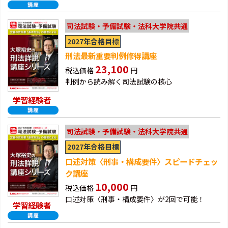
司法試験・予備試験・法科大学院共通
2027年合格目標
刑法最新重要判例修得講座
23,100
税込価格
円
判例から読み解く司法試験の核心
学習経験者
司法試験・予備試験・法科大学院共通
2027年合格目標
口述対策〈刑事・構成要件〉スピードチェッ
ク講座
10,000
税込価格
円
口述対策〈刑事・構成要件〉が2回で可能！
学習経験者