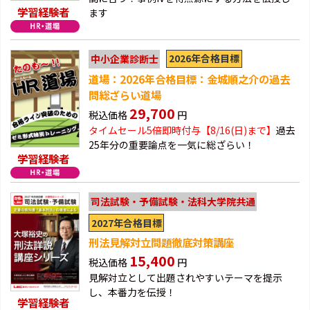
学習経験者
ます
2026年合格目標
中小企業診断士
道場：2026年合格目標：金城順之介の過去
問総ざらい道場
29,700
税込価格
円
タイムセール5倍即時付与【8/16(日)まで】
過去
25年分の重要論点を一気に総ざらい！
学習経験者
司法試験・予備試験・法科大学院共通
2027年合格目標
刑法見解対立問題徹底対策講座
15,400
税込価格
円
見解対立として出題されやすいテーマを提示
し、本番力を伝授！
学習経験者