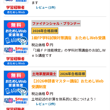
ます
学習経験者
レビュー (1件)
ファイナンシャル・プランナー
2026年合格目標
1級FP学科試験対策講座 おためしWeb受講
0
税込価格
円
「1級ＦＰ技能検定」の学科対策講座のお試しＷ
ｅｂ講座です
学習経験者
2026年合格目標
土地家屋調査士
【2026申請書マスター講座】おためしWeb
受講制度
0
税込価格
円
土地記述の計算を体系的に見につけよう！
レビュー (2件)
学習経験者