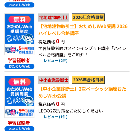
2026年合格目標
宅地建物取引士
【宅地建物取引士】おためしWeb受講 2026
ハイレベル合格講座
0
税込価格
円
学習経験者向けメインインプット講座「ハイレ
ベル合格講座」をご紹介！
学習経験者
レビュー (2件)
2026年合格目標
中小企業診断士
【中小企業診断士】2次ベーシック講座おた
めしWeb受講
0
税込価格
円
LECの2次対策をおためしください
レビュー (1件)
学習経験者