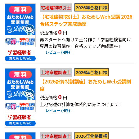
2026年合格目標
宅地建物取引士
【宅地建物取引士】おためしWeb受講 2026
合格ステップ完成講座
0
税込価格
円
再スタートへ向けて土台作り！学習経験者向け
専用の復習講座「合格ステップ完成講座」
学習経験者
レビュー (4件)
2026年合格目標
土地家屋調査士
【2026計算特訓講座】おためしWeb受講制
度
0
税込価格
円
土地記述の計算を体系的に身につけよう！
レビュー (4件)
学習経験者
2026年合格目標
土地家屋調査士