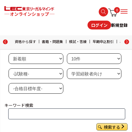
0
新規登録
ログイン
資格から探す
書籍・問題集
模試・答練
早期申込割引
おためし
キーワード検索
検索する