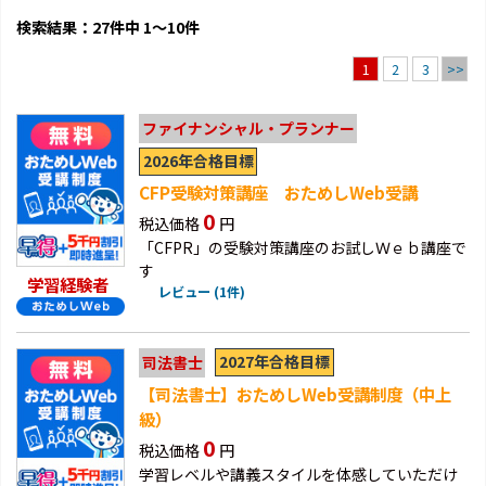
検索結果：27件中 1～10件
2
3
>>
1
ファイナンシャル・プランナー
2026年合格目標
CFP受験対策講座 おためしWeb受講
0
税込価格
円
「CFPR」の受験対策講座のお試しＷｅｂ講座で
す
学習経験者
レビュー (1件)
2027年合格目標
司法書士
【司法書士】おためしWeb受講制度（中上
級）
0
税込価格
円
学習レベルや講義スタイルを体感していただけ