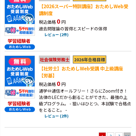
【2026スーパー特訓講座】おためしWeb受
講制度
0
税込価格
円
過去問理論の習得とスピードの体得
レビュー (2件)
学習経験者
2026年合格目標
社会保険労務士
【社労士】おためしWeb受講 中上級講座
【労基】
0
税込価格
円
通学⇔通信オールフリー！さらにZoom付き！
法律のLECだから創ることができた、最強の上
学習経験者
級プログラム。 - 狙いはひとつ、本試験で合格点
をとること。 -
レビュー (2件)
2
3
>>