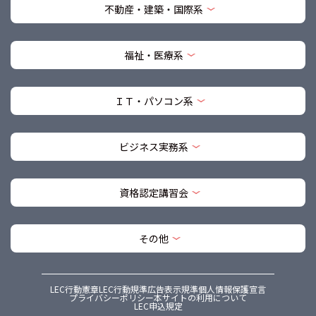
不動産・建築・国際系
福祉・医療系
ＩＴ・パソコン系
ビジネス実務系
資格認定講習会
その他
LEC行動憲章
LEC行動規準
広告表示規準
個人情報保護宣言
プライバシーポリシー
本サイトの利用について
LEC申込規定