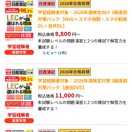
2026年合格目標
日商簿記
学習経験者対象：2026年度検定向け 3級直前
対策パック【Web＋スマホ視聴・スマホ動画
DL＋音声DL】
8,800
税込価格
円～
本試験レベルの問題演習と2つの模試で解答力を
学習経験者
養成する！
レビュー (1件)
2026年合格目標
日商簿記
学習経験者対象：2026年度検定対策 3級直前
対策パック【通信DVD】
11,000
税込価格
円～
本試験レベルの問題演習と2つの模試で解答力を
養成する！
学習経験者