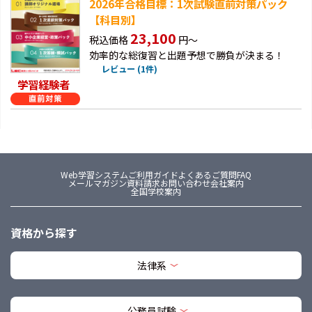
2026年合格目標：1次試験直前対策パック
【科目別】
23,100
税込価格
円～
効率的な総復習と出題予想で勝負が決まる！
レビュー (1件)
学習経験者
Web学習システム
ご利用ガイド
よくあるご質問FAQ
メールマガジン
資料請求
お問い合わせ
会社案内
全国学校案内
資格から探す
法律系
公務員試験