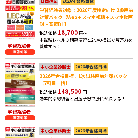
2026年合格目標
日商簿記
学習経験者対象：2026年度検定向け 2級直前
対策パック【Web＋スマホ視聴＋スマホ動画
DL+音声DL】
18,700
税込価格
円～
本試験レベルの問題演習と2つの模試で解答力を
学習経験者
養成する！
2026年合格目標
中小企業診断士
2026年合格目標：1次試験直前対策パック
【7科目一括】
148,500
税込価格
円
効率的な総復習と出題予想で勝負が決まる！
学習経験者
2026年合格目標
中小企業診断士