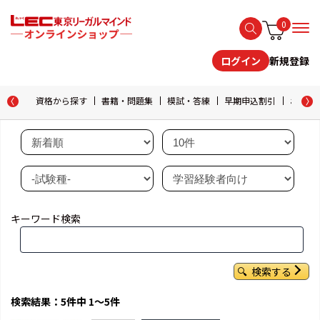
0
新規登録
ログイン
資格から探す
書籍・問題集
模試・答練
早期申込割引
おためし
キーワード検索
検索する
検索結果：5件中 1～5件