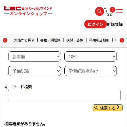
0
新規登録
ログイン
資格から探す
書籍・問題集
模試・答練
早期申込割引
おためし
キーワード検索
検索する
検索結果がありません。