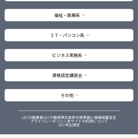
福祉・医療系
ＩＴ・パソコン系
ビジネス実務系
資格認定講習会
その他
LEC行動憲章
LEC行動規準
広告表示規準
個人情報保護宣言
プライバシーポリシー
本サイトの利用について
LEC申込規定