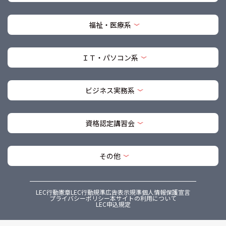
福祉・医療系
ＩＴ・パソコン系
ビジネス実務系
資格認定講習会
その他
LEC行動憲章
LEC行動規準
広告表示規準
個人情報保護宣言
プライバシーポリシー
本サイトの利用について
LEC申込規定