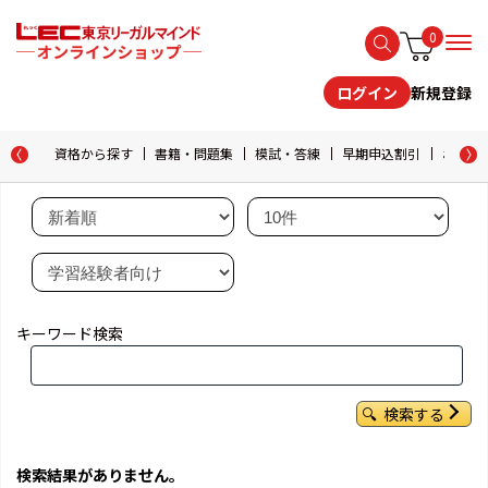
0
新規登録
ログイン
資格から探す
書籍・問題集
模試・答練
早期申込割引
おためし
キーワード検索
検索する
検索結果がありません。