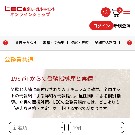
0
新規登録
ログイン
資格から探す
書籍・問題集
模試・答練
早期申込割引
おためし
公務員共通
1987年からの受験指導歴と実績！
経験と実績に裏付けされたカリキュラムと教材。全国ネッ
トの情報網による詳細な情報提供。担任講師による個別指
導。充実の面接対策。LECの公務員講座には、どこよりも
「確実な合格・内定」を目指せるすべてがあります。