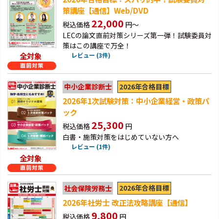
策講座【通信】Web/DVD
22,000
税込価格
円～
LECの論文直前対策シリーズ第一弾！試験委員対
策はこの講座で万全！
全対象
レビュー (3件)
2026年合格目標
中小企業診断士
2026年1次試験対策：中小企業経営・政策パ
ック
25,300
税込価格
円
白書・施策対策をはじめていない方へ
レビュー (1件)
全対象
2026年合格目標
社会保険労務士
2026年社労士 改正法攻略講座【通信】
9,800
税込価格
円