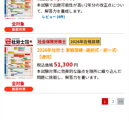
本試験で出題可能性が高い2年分の改正点につい
て、解答力を養成します。
レビュー (6件)
全対象
2026年合格目標
社会保険労務士
2026年社労士 実戦答練 -選択式・択一式-
【通信】
51,300
税込価格
円
本試験対策に効果的な論点を随所に織り込んだ
問題に挑戦し、解答力を養います。
全対象
2
>>
1