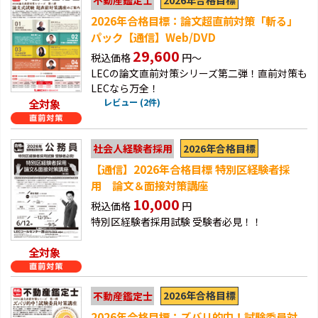
2026年合格目標
不動産鑑定士
2026年合格目標：論文超直前対策「斬る」
パック【通信】Web/DVD
29,600
税込価格
円～
LECの論文直前対策シリーズ第二弾！直前対策も
LECなら万全！
全対象
レビュー (2件)
2026年合格目標
社会人経験者採用
【通信】2026年合格目標 特別区経験者採
用 論文＆面接対策講座
10,000
税込価格
円
特別区経験者採用試験 受験者必見！！
全対象
2026年合格目標
不動産鑑定士
2026年合格目標：ズバリ的中！試験委員対