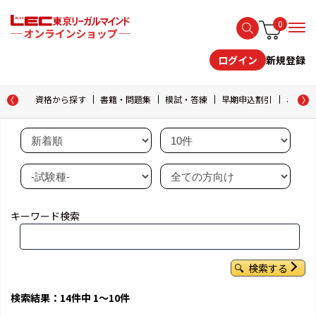
0
新規登録
ログイン
資格から探す
書籍・問題集
模試・答練
早期申込割引
おためし
キーワード検索
検索する
検索結果：14件中 1～10件