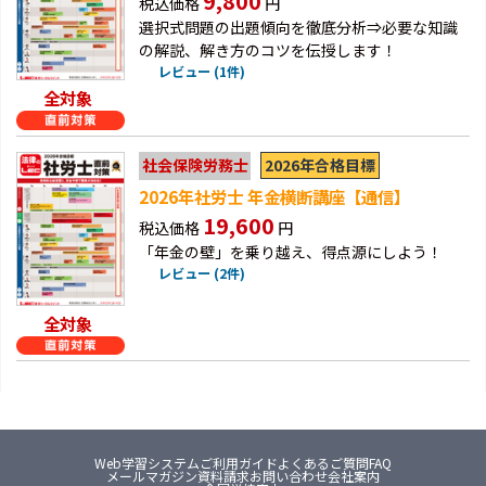
9,800
税込価格
円
選択式問題の出題傾向を徹底分析⇒必要な知識
の解説、解き方のコツを伝授します！
レビュー (1件)
全対象
2026年合格目標
社会保険労務士
2026年社労士 年金横断講座【通信】
19,600
税込価格
円
「年金の壁」を乗り越え、得点源にしよう！
レビュー (2件)
全対象
Web学習システム
ご利用ガイド
よくあるご質問FAQ
メールマガジン
資料請求
お問い合わせ
会社案内