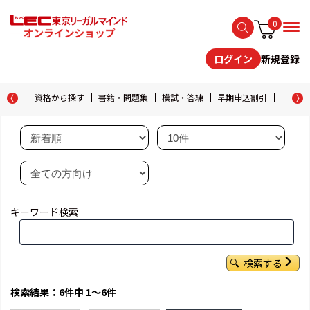
0
新規登録
ログイン
資格から探す
書籍・問題集
模試・答練
早期申込割引
おためし
キーワード検索
検索する
検索結果：6件中 1～6件