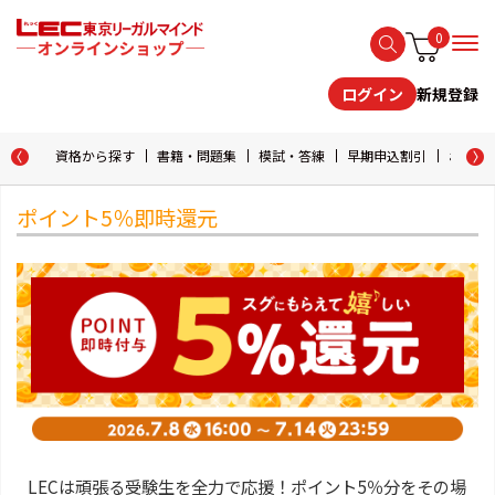
0
新規登録
ログイン
資格から探す
書籍・問題集
模試・答練
早期申込割引
おためし
ポイント5％即時還元
LECは頑張る受験生を全力で応援！ポイント5％分をその場