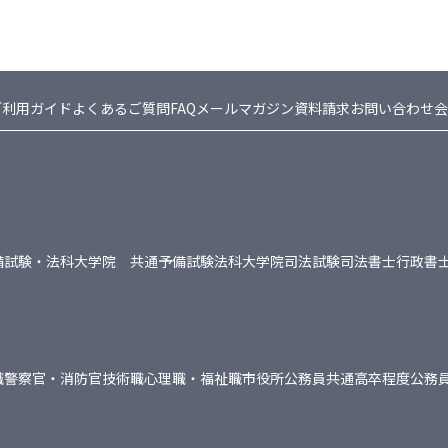
ご利用ガイド
よくあるご質問FAQ
メールマガジン
資料請求
お問い合わせ
会
備試験・法科大学院 共通
予備試験
法科大学院
司法試験
司法書士
行政書
職
警察官・消防官
技術職
心理職・福祉職
市役所
公務員共通
高卒程度公務