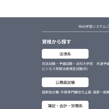
Web学習システム
資格から探す
法律系
司法試験・予備試験・法科大学院 共通
予
ビジネス実務法務検定試験(R)
公務員試験
国家総合職･外務専門職
地方上級･国家一般
簿記・会計・労務系