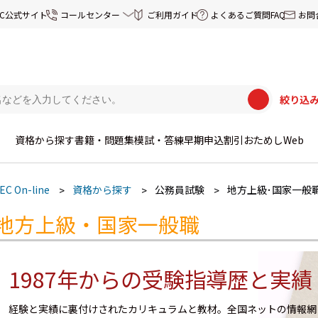
EC公式サイト
コールセンター
ご利用ガイド
よくあるご質問FAQ
お問
絞り込
資格から探す
書籍・問題集
模試・答練
早期申込割引
おためしWeb
EC On-line
資格から探す
公務員試験
地方上級･国家一般
地方上級・国家一般職
1987年からの受験指導歴と実績
経験と実績に裏付けされたカリキュラムと教材。全国ネットの情報網