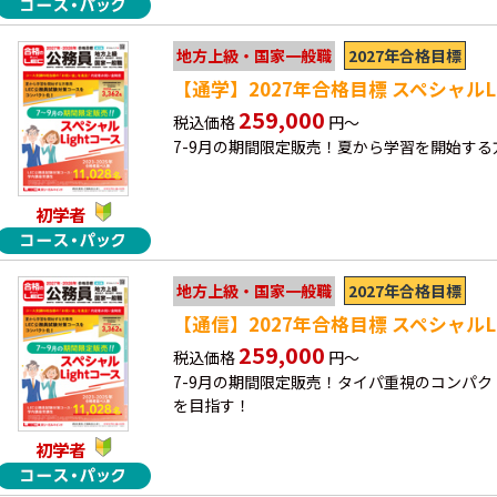
2027年合格目標
地方上級・国家一般職
【通学】2027年合格目標 スペシャルLi
259,000
税込価格
円～
7-9月の期間限定販売！夏から学習を開始す
初学者
2027年合格目標
地方上級・国家一般職
【通信】2027年合格目標 スペシャルLi
259,000
税込価格
円～
7-9月の期間限定販売！タイパ重視のコンパ
を目指す！
初学者