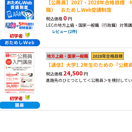
【公務員】2027・2028年合格目標
職） おためしWeb受講制度
0
税込価格
円
LECの地方上級・国家一般職（行政職）対策
レビュー (2件)
初学者
2028年合格目標
地方上級・国家一般職
【通信】大学1.2年生のための「公務
24,500
税込価格
円
進路先のひとつとして＜公務員＞を検討して
初学者