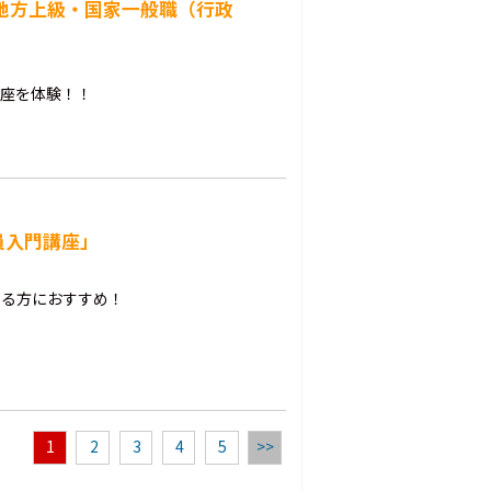
 地方上級・国家一般職（行政
講座を体験！！
員入門講座」
いる方におすすめ！
1
2
3
4
5
>>