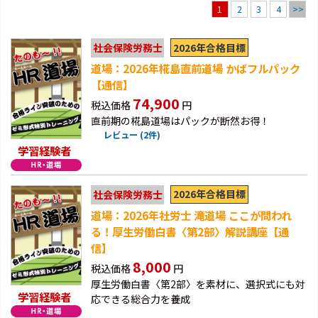
2
3
4
>>
1
2026年合格目標
社会保険労務士
道場：2026年椛島直前道場 かばフルパック
【通信】
74,900
税込価格
円
直前期の椛島道場はパックが断然お得！
レビュー (2件)
学習経験者
2026年合格目標
社会保険労務士
道場：2026年社労士 滝道場 ここが問われ
る！厚生労働白書〈第2部〉解説講座【通
信】
8,000
税込価格
円
厚生労働白書〈第2部〉を素材に、選択式にも対
学習経験者
応できる総合力を養成