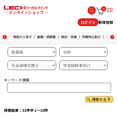
0
新規登録
ログイン
資格から探す
書籍・問題集
模試・答練
早期申込割引
おためし
キーワード検索
検索する
検索結果：33件中 1～10件