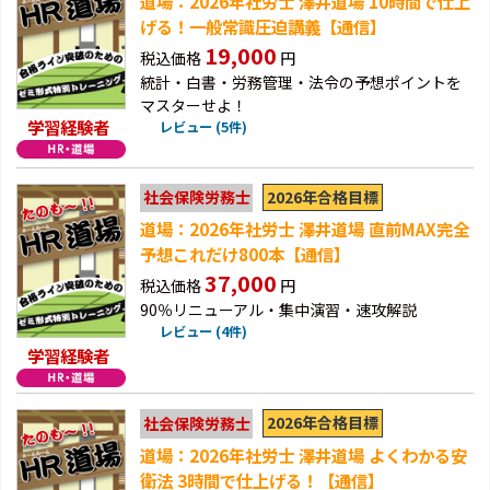
道場：2026年社労士 澤井道場 10時間で仕上
げる！一般常識圧迫講義【通信】
19,000
税込価格
円
統計・白書・労務管理・法令の予想ポイントを
マスターせよ！
学習経験者
レビュー (5件)
2026年合格目標
社会保険労務士
道場：2026年社労士 澤井道場 直前MAX完全
予想これだけ800本【通信】
37,000
税込価格
円
90％リニューアル・集中演習・速攻解説
レビュー (4件)
学習経験者
2026年合格目標
社会保険労務士
道場：2026年社労士 澤井道場 よくわかる安
衛法 3時間で仕上げる！【通信】