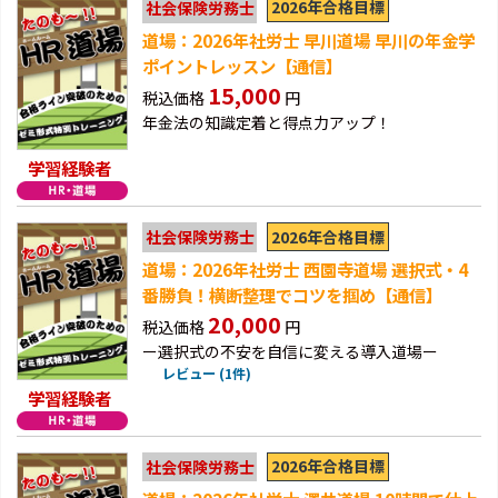
2026年合格目標
社会保険労務士
道場：2026年社労士 早川道場 早川の年金学
ポイントレッスン【通信】
15,000
税込価格
円
年金法の知識定着と得点力アップ！
学習経験者
2026年合格目標
社会保険労務士
道場：2026年社労士 西園寺道場 選択式・4
番勝負！横断整理でコツを掴め【通信】
20,000
税込価格
円
ー選択式の不安を自信に変える導入道場ー
レビュー (1件)
学習経験者
2026年合格目標
社会保険労務士