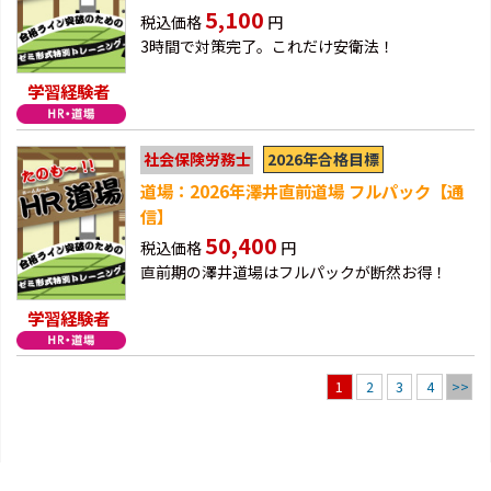
5,100
税込価格
円
3時間で対策完了。これだけ安衛法！
学習経験者
2026年合格目標
社会保険労務士
道場：2026年澤井直前道場 フルパック【通
信】
50,400
税込価格
円
直前期の澤井道場はフルパックが断然お得！
学習経験者
2
3
4
>>
1