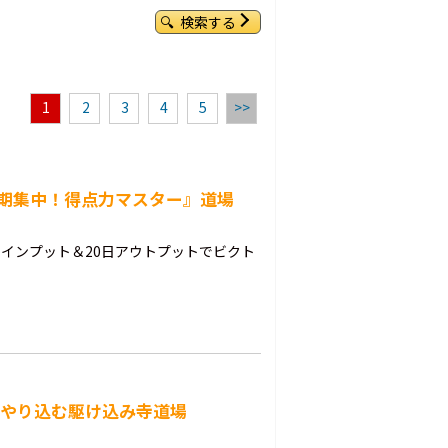
検索する
1
2
3
4
5
>>
短期集中！得点力マスター』道場
日インプット＆20日アウトプットでビクト
くやり込む駆け込み寺道場