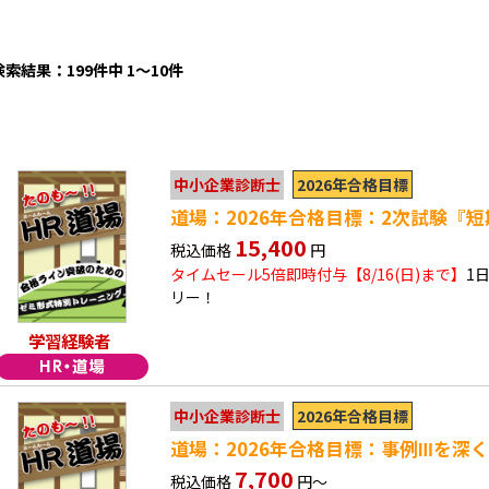
検索結果：199件中 1～10件
2026年合格目標
中小企業診断士
道場：2026年合格目標：2次試験『
15,400
税込価格
円
タイムセール5倍即時付与【8/16(日)まで】
1
リー！
学習経験者
2026年合格目標
中小企業診断士
道場：2026年合格目標：事例Ⅲを深
7,700
税込価格
円～