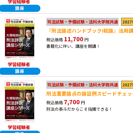
学習経験者
202
司法試験・予備試験・法科大学院共通
『刑法論述ハンドブックⅠ総論』活用
11,700
税込価格
円
書籍化に伴い、講座を開講！
学習経験者
202
司法試験・予備試験・法科大学院共通
刑法重要論点の論証例スピードチェッ
7,700
税込価格
円
刑法の泰斗だからこそ指摘できる！
学習経験者