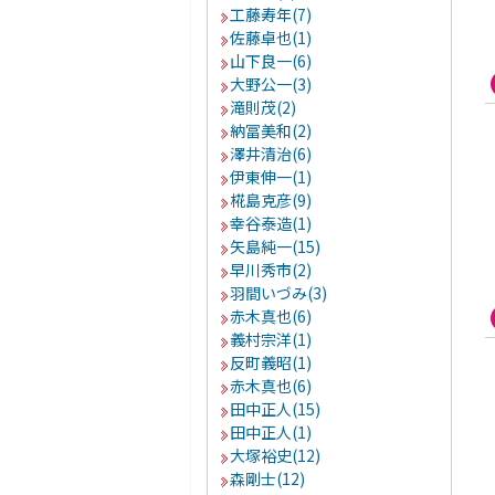
工藤寿年(7)
佐藤卓也(1)
山下良一(6)
大野公一(3)
滝則茂(2)
納冨美和(2)
澤井清治(6)
伊東伸一(1)
椛島克彦(9)
幸谷泰造(1)
矢島純一(15)
早川秀市(2)
羽間いづみ(3)
赤木真也(6)
義村宗洋(1)
反町義昭(1)
赤木真也(6)
田中正人(15)
田中正人(1)
大塚裕史(12)
森剛士(12)