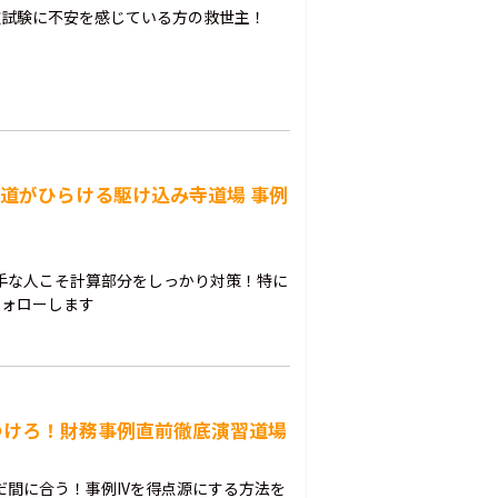
次試験に不安を感じている方の救世主！
で道がひらける駆け込み寺道場 事例
手な人こそ計算部分をしっかり対策！特に
フォローします
つけろ！財務事例直前徹底演習道場
だ間に合う！事例IVを得点源にする方法を