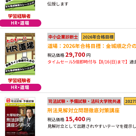
伝授します
学習経験者
2026年合格目標
中小企業診断士
道場：2026年合格目標：金城順之介
29,700
税込価格
円
タイムセール5倍即時付与【8/16(日)まで】
過
学習経験者
202
司法試験・予備試験・法科大学院共通
刑法見解対立問題徹底対策講座
15,400
税込価格
円
見解対立として出題されやすいテーマを提示