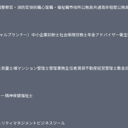
職
警察官・消防官
技術職
心理職・福祉職
市役所
公務員共通
高卒程度公務
シャルプランナー）
中小企業診断士
社会保険労務士
年金アドバイザー
衛生
士
測量士補
マンション管理士
管理業務主任者
賃貸不動産経営管理士
敷金
ャー
精神保健福祉士
ュリティマネジメント
ビジネスツール