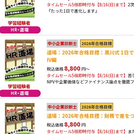
タイムセール5倍即時付与【8/16(日)まで】
2
『たった1日で進化します』
学習経験者
2026年合格目標
中小企業診断士
道場：2026年合格目標：黒川式 1日
IV編
8,800
税込価格
円～
タイムセール5倍即時付与【8/16(日)まで】
苦
NPVや企業価値などファイナンス論点を徹底
学習経験者
2026年合格目標
中小企業診断士
道場：2026年合格目標：財務で差を
8,800
税込価格
円
タイムセール5倍即時付与【8/16(日)まで】
ま