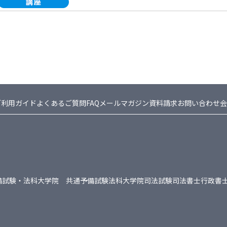
ご利用ガイド
よくあるご質問FAQ
メールマガジン
資料請求
お問い合わせ
会
備試験・法科大学院 共通
予備試験
法科大学院
司法試験
司法書士
行政書