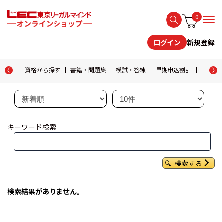
0
新規登録
ログイン
資格から探す
書籍・問題集
模試・答練
早期申込割引
おためし
キーワード検索
検索する
検索結果がありません。