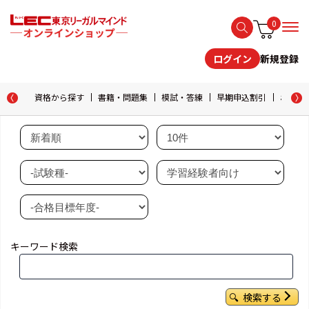
0
新規登録
ログイン
資格から探す
書籍・問題集
模試・答練
早期申込割引
おためし
キーワード検索
検索する