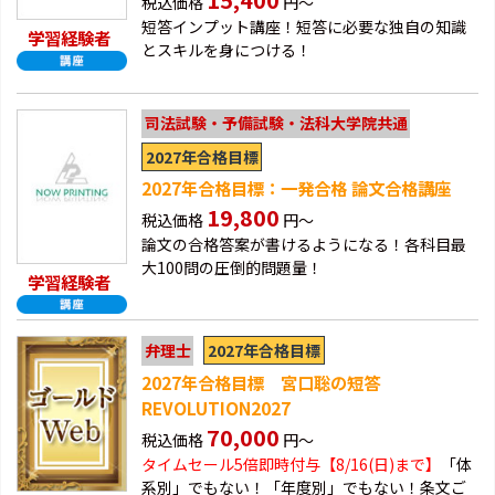
税込価格
円～
短答インプット講座！短答に必要な独自の知識
学習経験者
とスキルを身につける！
司法試験・予備試験・法科大学院共通
2027年合格目標
2027年合格目標：一発合格 論文合格講座
19,800
税込価格
円～
論文の合格答案が書けるようになる！各科目最
大100問の圧倒的問題量！
学習経験者
2027年合格目標
弁理士
2027年合格目標 宮口聡の短答
REVOLUTION2027
70,000
税込価格
円～
タイムセール5倍即時付与【8/16(日)まで】
「体
系別」でもない！「年度別」でもない！条文ご