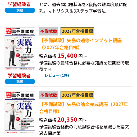
学習経験者
とに、過去問出題状況を3段階の難易度順に配
列。マトリクス＆3ステップ学習法
2027年合格目標
予備試験
【予備試験】矢島の速修インプット講座
（2027年合格目標）
15,400
税込価格
円～
予備試験の最終合格に必要な知識を短期間で取
得する
学習経験者
レビュー (1件)
2027年合格目標
予備試験
【予備試験】矢島の論文完成講座（2027年
合格目標）
20,350
税込価格
円～
予備試験合格後の司法試験合格を意識した論文
過去問対策